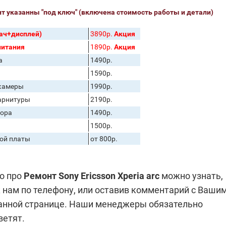
т указанны "под ключ" (включена стоимость работы и детали)
ач+дисплей)
3890р.
Акция
питания
1890р.
Акция
а
1490р.
1590р.
 камеры
1990р.
арнитуры
2190р.
тора
1490р.
1500р.
ой платы
от 800р.
о про
Ремонт Sony Ericsson Xperia arc
можно узнать,
 нам по телефону, или оставив комментарий с Ваши
анной странице. Наши менеджеры обязательно
ветят.