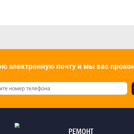
ою электронную почту и мы ваc проко
РЕМОНТ